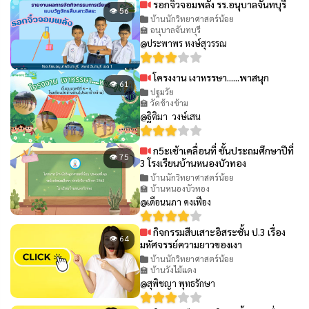
รอกจิ๋วจอมพลัง รร.อนุบาลจันทบุรี
👁 56
บ้านนักวิทยาศาสตร์น้อย
🏫 อนุบาลจันทบุรี
@ประพาพร หงษ์สุวรรณ
โครงงาน เงาหรรษา......พาสนุก
👁 61
ปฐมวัย
🏫 วัดช้างข้าม
@ฐิติมา วงษ์เสน
ก5ะเช้าเคลื่อนที่ ชั้นประถมศึกษาปีที่
👁 75
3 โรงเรียนบ้านหนองบัวทอง
บ้านนักวิทยาศาสตร์น้อย
🏫 บ้านหนองบัวทอง
@เดือนนภา คงเฟือง
กิจกรรมสืบเสาะอิสระชั้น ป.3 เรื่อง
👁 64
มหัศจรรย์ความยาวของเงา
บ้านนักวิทยาศาสตร์น้อย
🏫 บ้านวังไม้แดง
@สุพิชญา พุทธรักษา