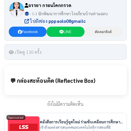
จรรยา กรอนโคกกรวด
- (-) นักพัฒนาการศึกษา โรงเรียนบ้านท่าแฉลบ
ไปยังช่อง
pppaolo08gmailc
Facebook
LINE
คัดลอกลิงค์
เปิดดู 130 ครั้ง
💬 กล่องสะท้อนคิด (Reflective Box)
ยังไม่มีความคิดเห็น
Sponsored
คลังสื่อการเรียนรู้ยุคใหม่ ร่วมขับเคลื่อนการศึกษา
ไทย
เข้าถึงแหล่งสารสนเทศและเทคโนโลยีการสอนที่มี