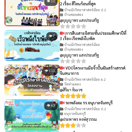
👁 10
2 เรื่อง สีไหนร้อนที่สุด
บ้านนักวิทยาศาสตร์น้อย ป.2
🏫 บ้านซอยสอง
@บุญญาพร แสงประเสริฐ
การสืบเสาะอิสระชั้นประถมศึกษาปีที่
👁 7
3 เรื่อง เรือพลังใบพัด
บ้านนักวิทยาศาสตร์น้อย
🏫 บ้านซอยสอง
@บุญญาพร แสงประเสริฐ
VDOโครงงานมือจิ๋วปั้นฝันสร้างสรรค์
👁 111
จินตนาการ
บ้านนักวิทยาศาสตร์น้อย อ.2
🏫 วัดท่าแคลง
@สิริมา ทิมเวช
รถพลังลม รร.อนุบาลจันทบุรี
👁 63
บ้านนักวิทยาศาสตร์น้อย ป.2
🏫 อนุบาลจันทบุรี
@ประพาพร หงษ์สุวรรณ