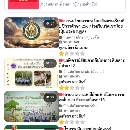
ประสิทธิภาพเพื่อพัฒนาผู้เรียนอย่างยั่งยืน
การเตรียมความพร้อมเปิดภาคเรียนที่
👁 14
1 ปีการศึกษา 2569 โรงเรียนวัดเขาน้อย
(ปุ่นประชานุกูล)
นิเทศการศึกษา ทุกระดับ
🏫 วัดเขาน้อย
@เขมมิกา นีลมงคล
มหัศจรรย์สีสันจากต้นโกงกาง สืบเสาะ
👁 32
อิสระ ป.2
บ้านนักวิทยาศาสตร์น้อย ป.2
🏫 วัดหนองบัว
@พัชดา ฉายฉันท์
ตามหาความลับสีย้อมรักษ์โลกของราก
👁 29
สดโกงกาง สืบเสาะอิสระ ป.3
บ้านนักวิทยาศาสตร์น้อย
🏫 วัดหนองบัว
@พัชดา ฉายฉันท์
ไขความลับภาพต่อมหัศจรรย์