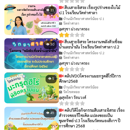
สืบเสาะอิสระ เรื่องรูปร่างของใบไม้
👁 31
ป.1 โรงเรียนวัดท่าศาลา
บ้านนักวิทยาศาสตร์น้อย ป.1
🏫 วัดท่าศาลา
@ศรุชา ม่วงนาครอง
สืบเสาะอิสระ โครงงานพลังตัวเชื่อม
👁 30
น้ำและน้ำมัน โรงเรียนวัดท่าศาลา ป.2
บ้านนักวิทยาศาสตร์น้อย ป.2
🏫 วัดท่าศาลา
@ศรุชา ม่วงนาครอง
คลิปVDOโครงงานมะกรูดฮีโร่ปีการ
👁 5
ศึกษา2568
บ้านนักวิทยาศาสตร์น้อย
🏫 วัดโขดหอย
@สุทธิดา รัตนวงศ์
คลิปวิดีโอกิจกรรมสืบเสาะอิสระ เรื่อง
👁 45
สำรวจขยะรีไซเคิล แปลงขยะเป็น
ขุมทรัพย์ ป.3 โรงเรียนวัดหนองสีงาฯ ปี
การศึกษา 2568