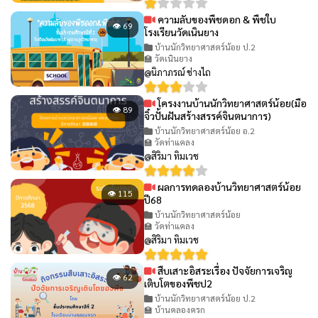
ความลับของพืชดอก & พืชใบ
👁 69
โรงเรียนวัดเนินยาง
บ้านนักวิทยาศาสตร์น้อย ป.2
🏫 วัดเนินยาง
@นิภาภรณ์ ช่างไถ
โครงงานบ้านนักวิทยาศาสตร์น้อย(มือ
👁 89
จิ๋วปั้นฝันสร้างสรรค์จินตนาการ)
บ้านนักวิทยาศาสตร์น้อย อ.2
🏫 วัดท่าแคลง
@สิริมา ทิมเวช
ผลการทดลองบ้านวิทยาศาสตร์น้อย
👁 115
ปี68
บ้านนักวิทยาศาสตร์น้อย
🏫 วัดท่าแคลง
@สิริมา ทิมเวช
สืบเสาะอิสระเรื่อง ปัจจัยการเจริญ
👁 62
เติบโตของพืชป2
บ้านนักวิทยาศาสตร์น้อย ป.2
🏫 บ้านคลองครก