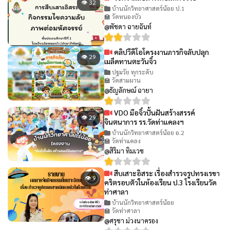
👁 32
บ้านนักวิทยาศาสตร์น้อย ป.1
🏫 วัดหนองบัว
@พัชดา ฉายฉันท์
คลิปวีดีโอโครงงานภารกิจลับปลุก
👁 29
เมล็ดทานตะวันจิ๋ว
ปฐมวัย ทุกระดับ
🏫 วัดสามผาน
@ธัญลักษณ์ ฉายา
VDO มือจิ๋วปั้นฝันสร้างสรรค์
👁 29
จินตนาการ รร.วัดท่าแคลงฯ
บ้านนักวิทยาศาสตร์น้อย อ.2
🏫 วัดท่าแคลง
@สิริมา ทิมเวช
สืบเสาะอิสระ เรื่องสำรวจรูปทรงเรขา
👁 9
คริตรอบตัวในห้องเรียน ป.3 โรงเรียนวัด
ท่าศาลา
บ้านนักวิทยาศาสตร์น้อย
🏫 วัดท่าศาลา
@ศรุชา ม่วงนาครอง