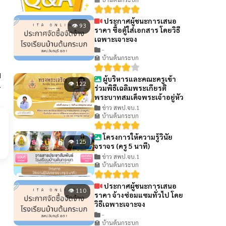
👁 217
ประกาศผู้ชนะการเสนอ
👁 93
ราคา ซื้อตู้ใส่เอกสาร โดยวิธี
เฉพาะเจาะจง
-
🏫 บ้านต้นกระบก
 ข้อมูลพื้นฐานโรงเรียนบ้านต้น
กิจกรรมกีฬาสี
ผู้บริหารและคณะครูเข้า
👁 122
บก
ร่วมพิธีเฉลิมพระเกียรติ
พระบาทสมเด็จพระเจ้าอยู่หัว
ข่าว สพป.จบ.1
🏫 บ้านต้นกระบก
โครงการให้ความรู้วินัย
👁 125
จราจร (ครู 5 นาที)
ข่าว สพป.จบ.1
🏫 บ้านต้นกระบก
ประกาศผู้ชนะการเสนอ
👁 110
ราคา จ้างซ่อมแซมทั่วไป โดย
วิธีเฉพาะเจาะจง
-
🏫 บ้านต้นกระบก