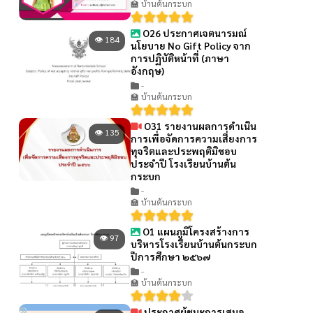
🏫 บ้านต้นกระบก
O26 ประกาศเจตนารมณ์
👁 184
นโยบาย No Gift Policy จาก
การปฏิบัติหน้าที่ (ภาษา
อังกฤษ)
-
🏫 บ้านต้นกระบก
O31 รายงานผลการดำเนิน
👁 135
การเพื่อจัดการความเสี่ยงการ
ทุจริตและประพฤติมิชอบ
ประจำปี โรงเรียนบ้านต้น
กระบก
-
🏫 บ้านต้นกระบก
O1 แผนภูมิโครงสร้างการ
👁 97
บริหารโรงเรียนบ้านต้นกระบก
ปีการศึกษา ๒๕๖๗
-
🏫 บ้านต้นกระบก
ประกาศผู้ชนะการเสนอ