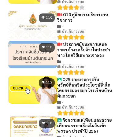
🏫 บ้านต้นกระบก
O10 คู่มือการบริหารงาน
👁 110
วิชาการ
-
🏫 บ้านต้นกระบก
ประกาศผู้ชนะการเสนอ
👁 118
ราคา จ้างรถรับจ้างไม่ประจํา
ทาง โดยวิธีเฉพาะเจาะจง
-
🏫 บ้านต้นกระบก
O29 รายงานการรับ
👁 112
ทรัพย์สินหรือประโยชน์อื่นใด
โดยธรรมจรรยา โรงเรียนบ้าน
ต้นกระบก
-
🏫 บ้านต้นกระบก
กิจกรรมแห่เทียนและถวาย
👁 118
เทียนพรรษาเรื่องในวันเข้า
พรรษา ประจำปี 2567