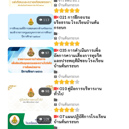
ข่าว สพป.จบ.1
🏫 บ้านต้นกระบก
O21 การฝึกอบรม
👁 113
จริยธรรม โรงเรียนบ้านต้น
กระบก
-
🏫 บ้านต้นกระบก
O35 การดำเนินการเพื่อ
👁 97
จัดการความเสี่ยงการทุจริต
และประพฤติมิชอบ โรงเรียน
บ้านต้นกระบก
-
🏫 บ้านต้นกระบก
O10 คู่มือการบริหารงาน
👁 98
ทั่วไป
-
🏫 บ้านต้นกระบก
O7 แผนปฏิบัติการโรงเรียน
👁 109
บ้านต้นกระบก
-