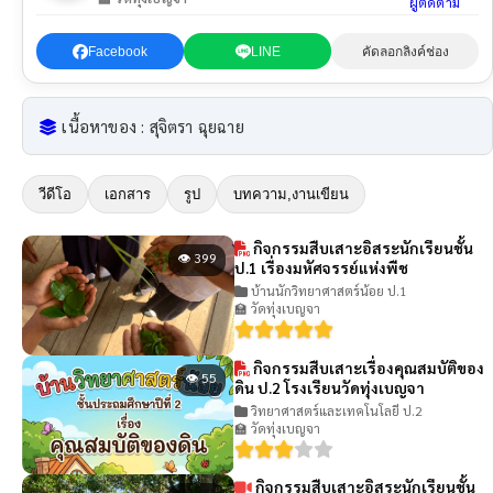
ผู้ติดตาม
Facebook
LINE
คัดลอกลิงค์ช่อง
เนื้อหาของ : สุจิตรา ฉุยฉาย
วีดีโอ
เอกสาร
รูป
บทความ,งานเขียน
กิจกรรมสืบเสาะอิสระนักเรียนชั้น
👁 399
ป.1 เรื่องมหัศจรรย์แห่งพืช
บ้านนักวิทยาศาสตร์น้อย ป.1
🏫 วัดทุ่งเบญจา
กิจกรรมสืบเสาะเรื่องคุณสมบัติของ
👁 55
ดิน ป.2 โรงเรียนวัดทุ่งเบญจา
วิทยาศาสตร์และเทคโนโลยี ป.2
🏫 วัดทุ่งเบญจา
กิจกรรมสืบเสาะอิสระนักเรียนชั้น