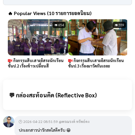
🔥
Popular Views (10 รายการยอดนิยม)
👁 654
👁 559
กิจกรรมสืบเสาะอิสระนักเรียน
กิจกรรมสืบเสาะอิสระนักเรียน
ชั้นป.2 เรื่องข้าวเปลี่ยนสี
ชั้นป.3 เรื่องมาวัดกันเถอะ
ชั้น
💬 กล่องสะท้อนคิด (Reflective Box)
🕒 2026-04-22 08:51:59 @พรณรงค์ ทรัพย์คง
ปกเอกสารน่ารักสดใสดีครับ 😁