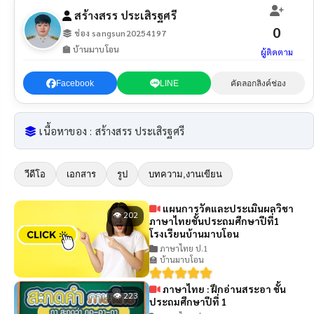
สร้างสรร ประเสิรฐศรี
0
ช่อง sangsun20254197
🏫 บ้านมาบโอน
ผู้ติดตาม
Facebook
LINE
คัดลอกลิงค์ช่อง
เนื้อหาของ : สร้างสรร ประเสิรฐศรี
วีดีโอ
เอกสาร
รูป
บทความ,งานเขียน
แผนการวัดและประเมินผลวิชา
👁 202
ภาษาไทยชั้นประถมศึกษาปีที่1
โรงเรียนบ้านมาบโอน
ภาษาไทย ป.1
🏫 บ้านมาบโอน
ภาษาไทย : ฝึกอ่านสระอา ชั้น
👁 223
ประถมศึกษาปีที่ 1