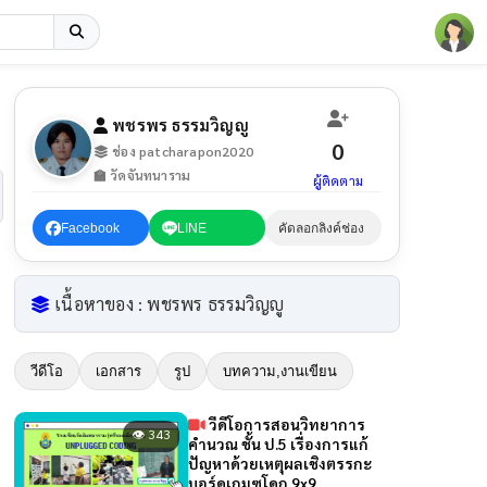
พชรพร ธรรมวิญญู
0
ช่อง patcharapon2020
🏫 วัดจันทนาราม
ผู้ติดตาม
Facebook
LINE
คัดลอกลิงค์ช่อง
เนื้อหาของ : พชรพร ธรรมวิญญู
วีดีโอ
เอกสาร
รูป
บทความ,งานเขียน
วีดีโอการสอนวิทยาการ
👁 343
คำนวณ ชั้น ป.5 เรื่องการแก้
ปัญหาด้วยเหตุผลเชิงตรรกะ
บอร์ดเกมซูโดกุ 9x9