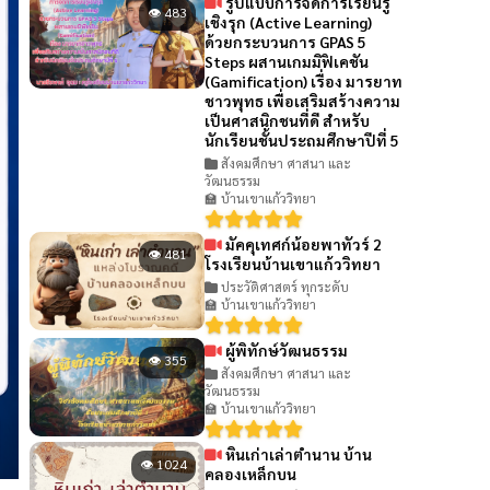
รูปแบบการจัดการเรียนรู้
👁 483
เชิงรุก (Active Learning)
ด้วยกระบวนการ GPAS 5
Steps ผสานเกมมิฟิเคชัน
(Gamification) เรื่อง มารยาท
ชาวพุทธ เพื่อเสริมสร้างความ
เป็นศาสนิกชนที่ดี สำหรับ
นักเรียนชั้นประถมศึกษาปีที่ 5
สังคมศึกษา ศาสนา และ
วัฒนธรรม
🏫 บ้านเขาแก้ววิทยา
มัคคุเทศก์น้อยพาทัวร์ 2
👁 481
โรงเรียนบ้านเขาแก้ววิทยา
ประวัติศาสตร์ ทุกระดับ
🏫 บ้านเขาแก้ววิทยา
ผู้พิทักษ์วัฒนธรรม
👁 355
สังคมศึกษา ศาสนา และ
วัฒนธรรม
🏫 บ้านเขาแก้ววิทยา
หินเก่าเล่าตำนาน บ้าน
👁 1024
คลองเหล็กบน