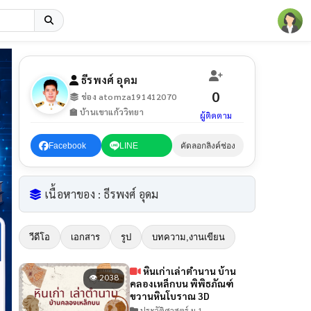
ธีรพงศ์ อุดม
0
ช่อง atomza191412070
🏫 บ้านเขาแก้ววิทยา
ผู้ติดตาม
Facebook
LINE
คัดลอกลิงค์ช่อง
เนื้อหาของ : ธีรพงศ์ อุดม
วีดีโอ
เอกสาร
รูป
บทความ,งานเขียน
หินเก่าเล่าตำนาน บ้าน
👁 2038
คลองเหล็กบน พิพิธภัณฑ์
ขวานหินโบราณ 3D
ประวัติศาสตร์ ม.1